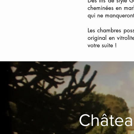
Des lits de style
cheminées en marb
qui ne manqueront
Les chambres poss
original en vitrol
votre suite !
LE
ACKINTOSH
Châtea