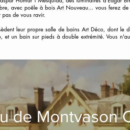
 Gaspar Homar I Mesquida, des luminaires d'Edgar Br
re, avec poêle à bois Art Nouveau... vous ferez de
 pas de vous ravir.
èdent leur propre salle de bains Art Déco, dont le d
ite, et un bain sur pieds à double extrémité. Vous n'a
u de Montvason 