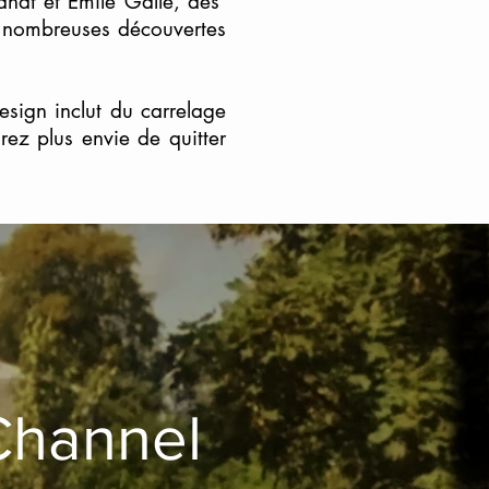
andt et Emile Galle, des
 nombreuses découvertes
esign inclut du carrelage
urez plus envie de quitter
Channel