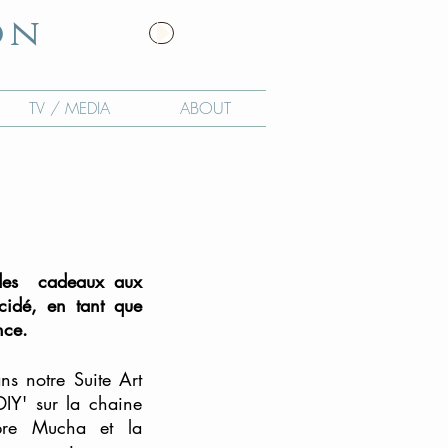
on
TV / MEDIA
ABOUT
t des cadeaux aux
cidé, en tant que
ance.
ns notre Suite Art
DIY' sur la chaine
mbre Mucha et la